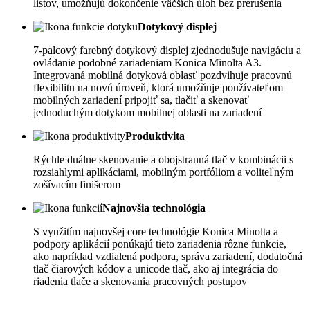
listov, umožňujú dokončenie väčších úloh bez prerušenia
Dotykový displej
7-palcový farebný dotykový displej zjednodušuje navigáciu a
ovládanie podobné zariadeniam Konica Minolta A3.
Integrovaná mobilná dotyková oblasť pozdvihuje pracovnú
flexibilitu na novú úroveň, ktorá umožňuje používateľom
mobilných zariadení pripojiť sa, tlačiť a skenovať
jednoduchým dotykom mobilnej oblasti na zariadení
Produktivita
Rýchle duálne skenovanie a obojstranná tlač v kombinácii s
rozsiahlymi aplikáciami, mobilným portfóliom a voliteľným
zošívacím finišerom
Najnovšia technológia
S využitím najnovšej core technológie Konica Minolta a
podpory aplikácií ponúkajú tieto zariadenia rôzne funkcie,
ako napríklad vzdialená podpora, správa zariadení, dodatočná
tlač čiarových kódov a unicode tlač, ako aj integrácia do
riadenia tlače a skenovania pracovných postupov