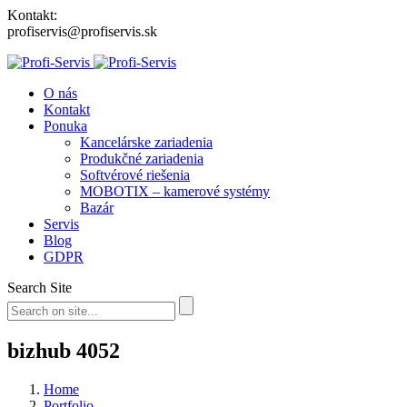
Kontakt:
profiservis@profiservis.sk
O nás
Kontakt
Ponuka
Kancelárske zariadenia
Produkčné zariadenia
Softvérové riešenia
MOBOTIX – kamerové systémy
Bazár
Servis
Blog
GDPR
Search Site
bizhub 4052
Home
Portfolio