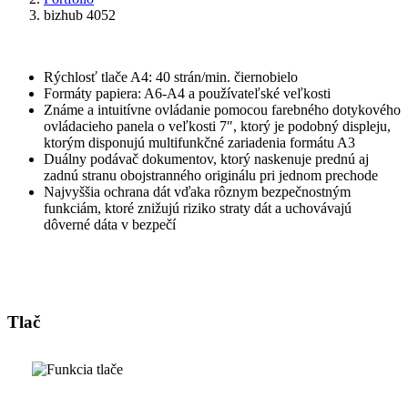
bizhub 4052
Rýchlosť tlače A4: 40 strán/min. čiernobielo
Formáty papiera: A6-A4 a používateľské veľkosti
Známe a intuitívne ovládanie pomocou farebného dotykového
ovládacieho panela o veľkosti 7″, ktorý je podobný displeju,
ktorým disponujú multifunkčné zariadenia formátu A3
Duálny podávač dokumentov, ktorý naskenuje prednú aj
zadnú stranu obojstranného originálu pri jednom prechode
Najvyššia ochrana dát vďaka rôznym bezpečnostným
funkciám, ktoré znižujú riziko straty dát a uchovávajú
dôverné dáta v bezpečí
Tlač